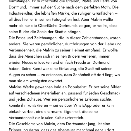
einzufangen. Er durchstreifte die Straßen, Plätze und Parks von
Dortmund, immer auf der Suche nach dem perfekten Motiv. Die
Industriekultur, die lebhaften Märkte, die ruhigen Grünflächen –
all dies hielt er in seinen Fotografien fest. Aber Malvin wollte
mehr als nur die Oberfläche Dortmunds zeigen; er wollte, dass
seine Bilder die Seele der Stadt einfingen.
Die Fotos und Zeichnungen, die in dieser Zeit entstanden, waren
anders. Sie waren persönlicher, durchdrungen von der Liebe und
Verbundenheit, die Malvin zu seiner Heimat empfand. Er wollte,
dass die Menschen sich in seinen Bildern verlieren, immer
wieder Neues entdecken und einfach Freude an Dortmund
haben. Seine Kunst war eine Einladung, die Stadt mit seinen
Augen zu sehen – zu erkennen, dass Schönheit oft dort liegt, wo
man sie am wenigsten erwartet.
Malvins Werke gewannen bald an Popularität. Er bot seine Bilder
auf verschiedenen Materialien an, passend für jeden Geschmack
und jedes Zuhause. Wer ein persönlicheres Erlebnis suchte,
konnte ihn kontaktieren – sei es über WhatsApp oder er kam
einfach vorbei, eine charmante Eigenheit, die seine
Verbundenheit zur lokalen Kultur unterstrich.
Die Geschichte von Malvin, dem Dortmunder Jung, ist eine
Erinnerung daran, dass das Abenteuer manchmal genau dort