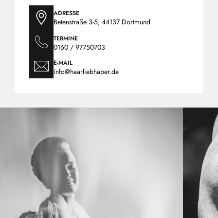
ADRESSE
Betenstraße 3-5, 44137 Dortmund
TERMINE
0160 / 97750703
E-MAIL
info@haarliebhaber.de