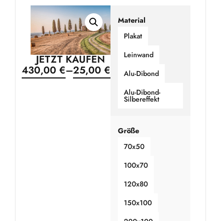
Material
Plakat
Leinwand
JETZT KAUFEN
430,00
€
–
25,00
€
Alu-Dibond
Alu-Dibond-
Silbereffekt
Größe
70x50
100x70
120x80
150x100