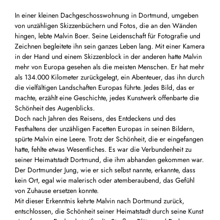
In einer kleinen Dachgeschosswohnung in Dortmund, umgeben
von unzähligen Skizzenbüchern und Fotos, die an den Wänden
hingen, lebte Malvin Boer. Seine Leidenschaft für Fotografie und
Zeichnen begleitete ihn sein ganzes Leben lang. Mit einer Kamera
in der Hand und einem Skizzenblock in der anderen hatte Malvin
mehr von Europa gesehen als die meisten Menschen. Er hat mehr
als 134.000 Kilometer zurückgelegt, ein Abenteuer, das ihn durch
die vielfältigen Landschaften Europas führte. Jedes Bild, das er
machte, erzählt eine Geschichte, jedes Kunstwerk offenbarte die
Schönheit des Augenblicks.
Doch nach Jahren des Reisens, des Entdeckens und des
Festhaltens der unzähligen Facetten Europas in seinen Bildern,
spürte Malvin eine Leere. Trotz der Schönheit, die er eingefangen
hatte, fehlte etwas Wesentliches. Es war die Verbundenheit zu
seiner Heimatstadt Dortmund, die ihm abhanden gekommen war.
Der Dortmunder Jung, wie er sich selbst nannte, erkannte, dass
kein Ort, egal wie malerisch oder atemberaubend, das Gefühl
von Zuhause ersetzen konnte.
Mit dieser Erkenntnis kehrte Malvin nach Dortmund zurück,
entschlossen, die Schönheit seiner Heimatstadt durch seine Kunst