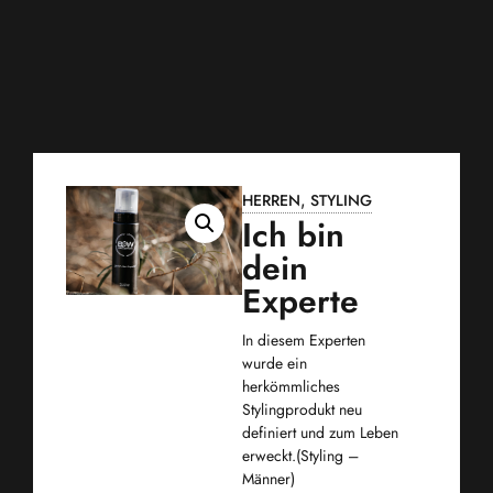
0
,
HERREN
STYLING
Ich bin
dein
Experte
In diesem Experten
wurde ein
herkömmliches
Stylingprodukt neu
definiert und zum Leben
erweckt.(Styling –
Männer)