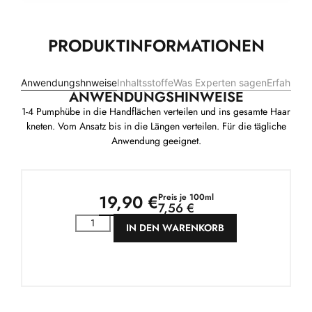
PRODUKTINFORMATIONEN
Anwendungshnweise
Inhaltsstoffe
Was Experten sagen
Erfahrung
ANWENDUNGSHINWEISE
1-4 Pumphübe in die Handflächen verteilen und ins gesamte Haar
kneten. Vom Ansatz bis in die Längen verteilen. Für die tägliche
Anwendung geeignet.
19,90
€
Preis je 100ml
7,56 €
IN DEN WARENKORB